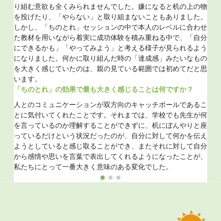
動
？
り組む意欲も全くみられませんでした。嫌になると机の上の物
の
を投げたり、「やらない」と取り組まないこともありました。
も理解
例
しかし、「ちのとれ」セッションの中で本人のレベルに合わせ
ができ
こ
た教材を用いながら着実に成功体験を積み重ねる中で、「自分
「パパ
ち
にできるかも」「やってみよう」と考える様子が見られるよう
には
る
になりました。何かに取り組んだ時の「達成感」みたいなもの
言って
る
を大きく感じていたのは、親の見ている範囲では初めてだと思
ま
います。
なって
か
「ちのとれ」の効果で最も大きく感じることは何ですか？
とが
ス
返した
人とのコミュニケーションが双方向のキャッチボールであるこ
あ
ます。
とに気付いてくれたことです。それまでは、学校でも先生が何
私
考する
を言っているのか理解することができずに、机にぼんやりと座
子
感じて
っているだけという状況だったのが、自分に対して何かを伝え
要
ようとしていると感じ取ることができ、またそれに対して自分
魅
から感情や思いを言葉で表出してくれるようになったことが、
私たちにとって一番大きく意味のある変化でした。