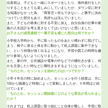
出産前は、子どもと一緒にスポーツをしたり、海外旅行をした
所や学
具
りすることをとても楽しみにしていましたが、ダウン症に対す
という
個
る知識がなかった為、「障害児＝何もできない」と勝手に決め
い
つけていた部分もあり、気持ちは沈んでいました。
ら
また、子どもの将来に対する不安に加え、自分自身の仕事や家
当初は
もや
族の人生設計を考え直さなくてはいけないと思いました。
約３
前に
お子さんの成長過程で一番不安を感じた部分は何ですか？
間
小学校入学時から、手に取ったものをあたり構わずに投げてし
れまし
「
まう、椅子に座ると体を常に動かして机上課題に集中できな
３
い、という特徴が強く出るようになり、学習や図工の時間を嫌
たので
10
がり参加しないようになりました。
う状況
す
また、家の中、公共施設や電車の中などでの唾吐きが多く、何
めての
「
かを主張したい時などに唾吐きをするようになっていました。
叫んで
た
「ちのとれ」セッションを始めたのはいつですか？
ちのと
「
小学４年生の時に始めました。セッションを行う頻度は、月に
ように
き
1回から隔週など時期によって変動しましたが、５年間ほど続
な？」
り
けています。
様子も
り
「ちのとれ」セッション開始後にどのような変化が見られまし
「
たか？
つでは
気
。
それまでは、机上課題に取り組むこと自体が難しく、学習に取