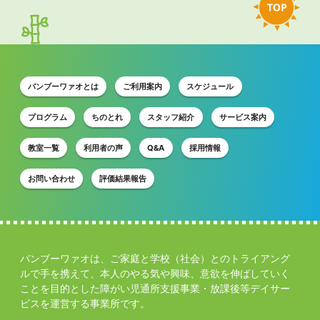
バンブーワァオとは
ご利用案内
スケジュール
プログラム
ちのとれ
スタッフ紹介
サービス案内
教室一覧
利用者の声
Q&A
採用情報
お問い合わせ
評価結果報告
バンブーワァオは、ご家庭と学校（社会）とのトライアング
ルで手を携えて、本人のやる気や興味、意欲を伸ばしていく
ことを目的とした障がい児通所支援事業・放課後等デイサー
ビスを運営する事業所です。