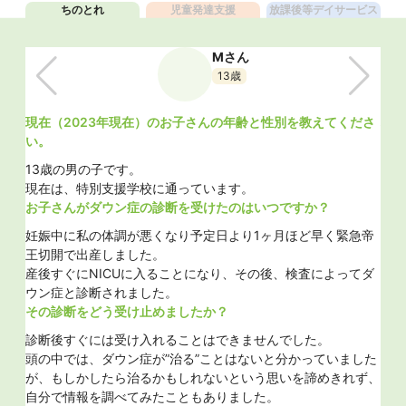
ちのとれ
児童発達
支援
放課後等
デイサービス
Mさん
13歳
ださ
現在（2023年現在）のお子さんの年齢と性別を教えてくださ
現在
い。
い
13歳の男の子です。
6歳
現在は、特別支援学校に通っています。
お
お子さんがダウン症の診断を受けたのはいつですか？
を伝
出
し
妊娠中に私の体調が悪くなり予定日より1ヶ月ほど早く緊急帝
そ
王切開で出産しました。
こ
産後すぐにNICUに入ることになり、その後、検査によってダ
然
ウン症と診断されました。
かった
お
その診断をどう受け止めましたか？
できる
小
診断後すぐには受け入れることはできませんでした。
組
？
頭の中では、ダウン症が”治る”ことはないと分かっていました
の
が、もしかしたら治るかもしれないという思いを諦めきれず、
に、待
や
自分で情報を調べてみたこともありました。
ること
る